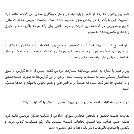
ظفر پورابراهیم، که بعد از ظهر چهارشنبه، در جمع خبرنگاران سخن می گفت، اعلام کرد:
مأموریت این هیأت به دو بخش مجزا تقسیم شده است: نخست، بررسی تخلفات مالی،
اداری و مدیریتی در گذشته این شرکت و دوم، تلاش برای رفع موانع باقی‌مانده و تحویل
واحدهای تکمیل‌نشده به مردم
. او تصریح کرد: در روند تحقیقات تخصصی و جمع‌آوری اطلاعات از پیمانکاران، کارکنان و
نهادهای ذیربط، شواهدی دال بر «سوءجریان‌های مالی و تخلفات» به دست آمده که در حال
طبقه‌بندی نهایی برای ارائه به مجلس است.
پورابراهیم با اشاره به حجم بی‌سابقه مشارکت مردمی گفت: بیش از ۵۰۰۰ گزارش از سوی
متقاضیان مسکن مهر به دست ما رسیده است. برخی از این گزارش‌ها به صورت دسته‌جمعی
و با امضای ۵۰ نفر ثبت شده که عمدتاً بر نواقص فنی و عدم تحویل به‌موقع واحدها متمرکز
است.
این حجم از شکایات، ابعاد بحران در این پروژه عظیم مسکونی را آشکارتر می‌کند.
نماینده هیئت تحقیق و تفحص مجلس شورای اسلامی از شرکت عمران پردیس تأکید کرد:
هدف اصلی هیأت، تنها افشای تخلفات گذشته نیست، بلکه رفع مشکلات کنونی مردم و
تکمیل واحدهای باقی‌مانده نیز یک «همّ و غم اساسی» است.