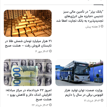
“بانک برتر” در تأمین مالی سبز
تندیس «جایزه ملی انرژی‌های
تجدیدپذیر» به بانک تجارت اعطا شد
3 هفته پیش
۲۱ هزار میلیارد تومان شمش طلا در
تابستان فروش رفت – هشت صبح
۱۴۰۳, مهر ۴
وزارت صمت: توان تولید هزار
امروز ۲۲ خردادماه در مرکز مبادله؛
اتوبوس برقی در سال را داریم
افزایش اندک دلار و کاهش یورو –
هشت صبح
۱۴۰۳, خرداد ۲۱
۱۴۰۳, خرداد ۲۲