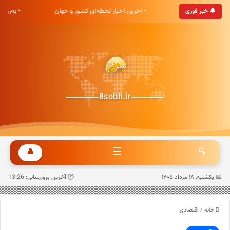
هشت صبح خوش آمدید
• آخرین اخبار لحظه‌ای کشور و جهان
• به‌رو
🔔 خبر فوری
8sobh.ir
☰
👤
🔍
📅 یکشنبه, ۱۸ مرداد ۱۴۰۵
🕐 آخرین بروزرسانی: 13:26
خانه
/
اقتصادی