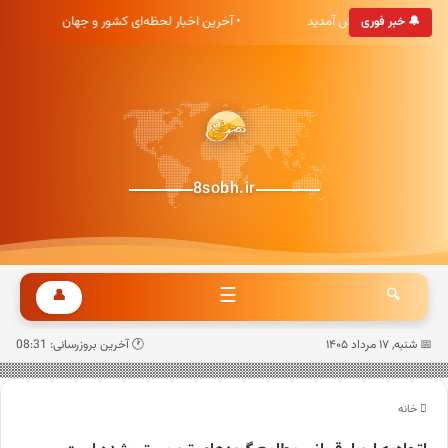
ه خبری هشت صبح خوش آمدید
• آخرین اخبار لحظه‌ای کشور و جهان
🔔 خبر فوری
8sobh.ir
☰
👤
🔍
📅 شنبه, ۱۷ مرداد ۱۴۰۵
🕐 آخرین بروزرسانی: 08:31
خانه