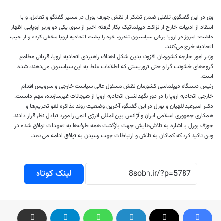
وی در این گفتگوی تلفنی ضمن تشکر از نقش جوزف بورل در مسیر گفتگو و تعامل، و با
انتقاد از ادبیات خارج از نزاکت دیپلماتیک بکار گرفته اخیر از سوی یکی دو وزیر اروپایی اظهار
داشت: امروز در اروپا برخی سیاسیون تندرو، خود را پشت اتحادیه اروپا مخفی کرده و از جیب
اتحادیه خرج می‌کنند.
وزیر امور خارجه کشورمان افزود: بدین شکل اهداف راهبردی اتحادیه اروپا، قربانی مطامع
گروه‌های خشونت گرا و حتی تروریستی که اطلاعات غلط به این سیاسیون می‌دهند، شده
است.
رئیس دستگاه دیپلماسی کشورمان نقش مسئول عالی سیاست خارجی و سرویس اقدام
خارجی اتحادیه اروپا را در دور نگهداشتن اتحادیه اروپا از هیجانات غیرسازنده، مهم دانست.
دکتر امیرعبداللهیان و بورل در این گفتگو، آخرین وضعیت روند مذاکره لغو تحریم‌ها و
همکاری جمهوری اسلامی ایران و آژانس بین‌المللی انرژی اتمی را مورد تبادل نظر قرار دادند.
جوزف بورل با اشاره به تلاش‌هایش جهت بازگشت همه طرف‌ها به تعهدات توافق شده در
وین تاکید کرد که کماکان به تلاش و ارتباطات جهت رسیدن به توافق ادامه می‌دهد.
لینک کوتاه