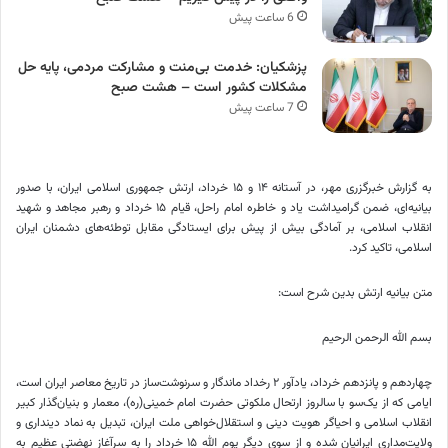
6 ساعت پیش
پزشکیان: خدمت بی‌منت و مشارکت مردمی، پایه حل
مشکلات کشور است – هشت صبح
7 ساعت پیش
به گزارش خبرگزری مهر، در آستانه ۱۴ و ۱۵ خرداد، ارتش جمهوری اسلامی ایران، با صدور
بیانیه‌ای، ضمن گرامیداشت یاد و خاطره امام راحل، قیام ۱۵ خرداد و رهبر مجاهد و شهید
انقلاب اسلامی، بر آمادگی بیش از پیش برای ایستادگی مقابل توطئه‌های دشمنان ایران
اسلامی، تاکید کرد.
متن بیانیه ارتش بدین شرح است:
بسم الله الرحمن الرحیم
چهاردهم و پانزدهم خرداد، یادآور ۲ رخداد ماندگار و سرنوشت‌ساز در تاریخ معاصر ایران است،
ایامی که از یک‌سو با سالروز ارتحال ملکوتی حضرت امام خمینی(ره)، معمار و بنیان‌گذار کبیر
انقلاب اسلامی و احیاگر هویت دینی و استقلال‌خواهی ملت ایران، تبدیل به نماد دینداری و
ولایت‌مداری ایرانیان شده و از سوی دیگر یوم الله ۱۵ خرداد را به سرآغاز نهضتی عظیم به