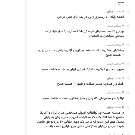
صبح
4 ساعت پیش
لحظه زلزله ۷.۱ ریشتری ژاپن در یک اتاق عمل جراحی
4 ساعت پیش
برپایی نشست معاونان فرهنگی باشگاه‌های لیگ برتر فوتبال به
میزبانی سپاهان در اصفهان
4 ساعت پیش
پزشکیان: مشروطه نقطه عطف بیداری و آزادی‌خواهی ملت ایران بود
– هشت صبح
4 ساعت پیش
ضرورت احیای کارگروه مشترک تجاری ایران و هند – هشت صبح
4 ساعت پیش
انتقام راهبردی؛ مسیر عدالت و ظهور – هشت صبح
5 ساعت پیش
ترافیک در محورهای کندوان و هراز سنگین است – هشت صبح
5 ساعت پیش
در مسئله هسته‌ای، توافقات اصولی مشخصی میان ایران و آمریکا
حاصل شده/ انشاءالله که مذاکرات، امروز با خبر خوش به پایان
برسد/ مهم این است که بر سر یک دوره انتقالی ۶۰ روزه توافق حاصل
شود؛ سپس می‌توان به توافقی دائمی بین طرفین دست یافت