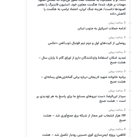
داده/ او با عصبانیت به هگست گفت تصور می‌کرده که مشکل کمبود
مهمات بر طرف شده/ هگست معاون خود، استیون فاینبرگ را مقصر
کمبود‌ها دانست/ هزینه جنگ ایران، اعتماد ترامپ به هگست را
کاهش داده
3 ساعت پیش
ادامه حملات اسرائیل به جنوب لبنان
3 ساعت پیش
رونمایی از کیت‌های اول و دوم تیم فوتبال ذوب‌آهن +عکس
3 ساعت پیش
تمدید امکان استفادۀ واردکنندگان دارو از اوراق گام تا پایان سال –
هشت صبح
3 ساعت پیش
بیانیه خانواده شهید لاریجانی درباره برخی گمانه‌زنی‌های رسانه‌ای –
هشت صبح
3 ساعت پیش
سردار ابن‌الرضا: دست نیروهای مسلح ما برای پاسخ به هر تهدیدی پر
است – هشت صبح
3 ساعت پیش
۱۹۴ هزار انشعاب غیر مجاز از شبکه برق جمع‌آوری شد – هشت
صبح
4 ساعت پیش
کاظمی: پروژه ایمن‌سازی کوی حسینی رودبار تکمیل شد – هشت