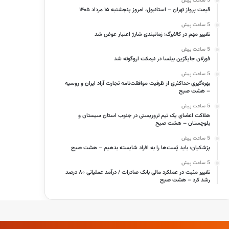
5 ساعت پیش
قیمت پرواز تهران – استانبول، امروز پنجشنبه ۱۵ مرداد ۱۴۰۵
5 ساعت پیش
تغییر مهم در کالابرگ؛ زمانبندی‌ شارژ اعتبار عوض شد
5 ساعت پیش
فورلان جایگزین بیلسا در نیمکت اروگوئه شد
5 ساعت پیش
بهره‌گیری حداکثری از ظرفیت موافقت‌نامه تجارت آزاد ایران و روسیه
– هشت صبح
5 ساعت پیش
هلاکت اعضای یک تیم تروریستی در جنوب استان سیستان و
بلوچستان – هشت صبح
5 ساعت پیش
پزشکیان: باید پُست‌ها را به افراد شایسته بدهیم – هشت صبح
5 ساعت پیش
تغییر مثبت در عملکرد مالی بانک صادرات / درآمد عملیاتی ۸۰ درصد
رشد کرد – هشت صبح