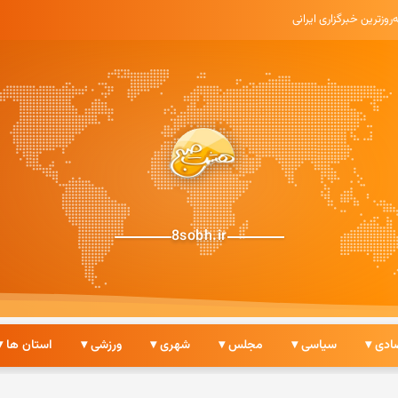
• به‌روزترین خبرگزاری ایرانی
8sobh.ir
ادی ▾
سیاسی ▾
مجلس ▾
شهری ▾
ورزشی ▾
استان ها ▾