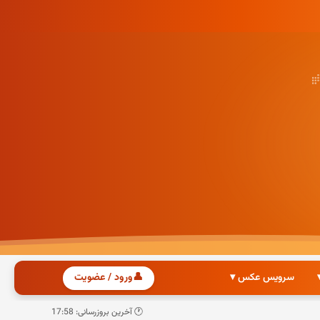
سرویس عکس ▾
👤
ورود / عضویت
🕐 آخرین بروزرسانی: 17:58