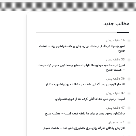
مطالب جدید
16 دقیقه پیش
امیر بهمرد: در دفاع از ملت ایران، جان بر کف خواهیم بود – هشت
صبح
33 دقیقه پیش
تبریز در محاصره خودروها؛ ظرفیت معابر پاسخگوی حجم تردد نیست
– هشت صبح
36 دقیقه پیش
انفجار اتوبوس بمب‌گذاری شده در منطقه دروزی‌نشین دمشق
37 دقیقه پیش
لبیب: از تیم ملی خداحافظی کردم نه از دوچرخه‌سواری
47 دقیقه پیش
پزشکیان: وجود رهبری برای ما نقطه قوت است – هشت صبح
1 ساعت پیش
افزایش پلکانی تعرفه بهای برق کشاورزی لغو شد – هشت صبح