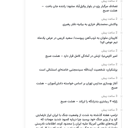
2 ساعت پیش
تصادف مرگبار پژو در بلوار وکیل‌آباد مشهد؛ راننده جان باخت –
هشت صبح
2 ساعت پیش
واکنش محمدباقر خرازی به بیانیه دفتر رهبری
2 ساعت پیش
کاپیتان ملوان به ذوب‌آهن پیوست/ سعید کریمی در عرض یک‌ماه
تیم عوض کرد!
2 ساعت پیش
امیر اکرمی‌نیا: ارتش در آمادگی کامل قرار دارد – هشت صبح
2 ساعت پیش
پزشکیان: شخصیت آیت‌الله سیدمجتبی خامنه‌ای استثنائی است
3 ساعت پیش
آغاز بهسازی مدارس تهران بر اساس خواسته دانش‌آموزان – هشت
صبح
3 ساعت پیش
زلزله ۴ ریشتری بندرلنگه را لرزاند – هشت صبح
3 ساعت پیش
ترامپ هفته گذشته به شدت از وضعیت جنگ با ایران ابراز نارضایتی
کرد و از وزیر جنگ خود پرسید چرا درباره کمبود شدید مهمات که
گزینه‌های نظامی آمریکا علیه ایران را محدود کرده، اطلاعات نادرستی