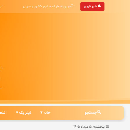
پایگاه خبری هشت صبح خوش آمدید
• آخرین اخبار لحظه‌ای کشور و جهان
🔔 خبر فوری
🔍
جستجو
خانه ▾
تیتر یک ▾
اقتص
📅 پنجشنبه, ۱۵ مرداد ۱۴۰۵