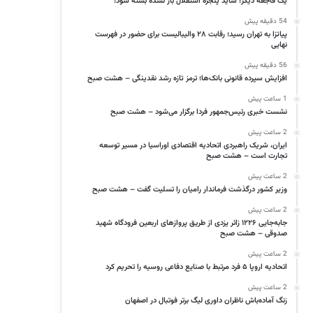
یک فاجعه دیگر؛ شاید پنجره استقلال باز نشده بسته شود!
54 دقیقه پیش
پیاتزا به تهران رسید؛ رقابت ۲۸ والیبالیست برای حضور در فهرست
نهایی
56 دقیقه پیش
افزایش سپرده قانونی بانک‌ها؛ ترمز تازه رشد نقدینگی – هشت صبح
1 ساعت پیش
نشست خبری رئیس‌جمهور فردا برگزار می‌شود – هشت صبح
2 ساعت پیش
ایران، شریک راهبردی اتحادیه اقتصادی اوراسیا در مسیر توسعه
تجارت است – هشت صبح
2 ساعت پیش
وزیر کشور درگذشت فرماندار رامیان را تسلیت گفت – هشت صبح
2 ساعت پیش
جابه‌جایی ۱۲۲۶ زائر یزدی از طریق پروازهای اربعین فرودگاه شهید
صدوقی – هشت صبح
2 ساعت پیش
اتحادیه اروپا ۵ فرد مرتبط با صنایع دفاعی روسیه را تحریم کرد
2 ساعت پیش
زنگ آماده‌باش ناظران داوری لیگ برتر فوتبال در اصفهان