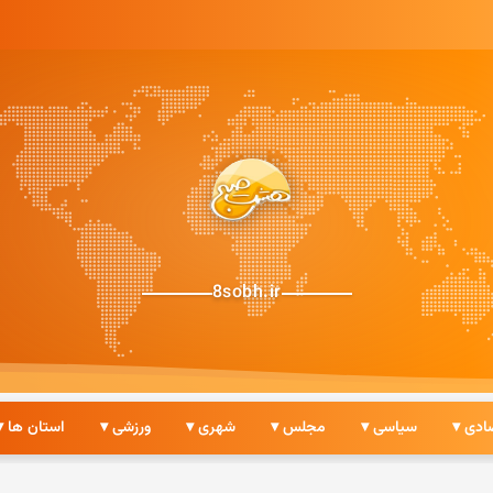
8sobh.ir
ادی ▾
سیاسی ▾
مجلس ▾
شهری ▾
ورزشی ▾
استان ها ▾