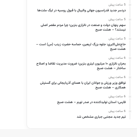
5 ساعت پیش
دردسر جدید فدراسیون جهانی والیبال با قبول روسیه در لیگ ملت‌ها
5 ساعت پیش
سهم پنهان دولت و صنعت در ناترازی بنزین؛ چرا مردم مقصر اصلی
نیستند؟ – هشت صبح
5 ساعت پیش
حاج‌علی‌اکبری: جلوه بزرگ اربعین، حماسه حضرت زینب (س) است –
هشت صبح
6 ساعت پیش
بحران ناترازی ۱۰ میلیون لیتری بنزین؛ ضرورت مدیریت تقاضا و اصلاح
ساختار – هشت صبح
6 ساعت پیش
توافق وزیر ورزش و جوانان ایران با همتای آذربایجانی برای گسترش
همکاری – هشت صبح
6 ساعت پیش
فارس؛ استان تولیدکننده در صدر تورم – هشت صبح
6 ساعت پیش
تیم جدید مجتبی جباری مشخص شد