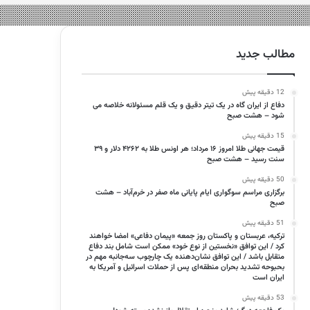
مطالب جدید
12 دقیقه پیش
دفاع از ایران گاه در یک تیتر دقیق و یک قلم مسئولانه خلاصه می
شود – هشت صبح
15 دقیقه پیش
قیمت جهانی طلا امروز ۱۶ مرداد؛ هر اونس طلا به ۴۲۶۲ دلار و ۳۹
سنت رسید – هشت صبح
50 دقیقه پیش
برگزاری مراسم سوگواری ایام پایانی ماه صفر در خرم‌آباد – هشت
صبح
51 دقیقه پیش
ترکیه، عربستان و پاکستان روز جمعه «پیمان دفاعی» امضا خواهند
کرد / این توافق «نخستین از نوع خود» ممکن است شامل بند دفاع
متقابل باشد / این توافق نشان‌دهنده یک چارچوب سه‌جانبه مهم در
بحبوحه تشدید بحران منطقه‌ای پس از حملات اسرائیل و آمریکا به
ایران است
53 دقیقه پیش