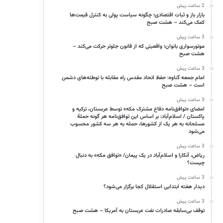
2 ساعت پیش
بازار باز و ثبات اقتصادی؛ چگونه سیاست پولی به کنترل قیمت‌ها
کمک می‌کند – هشت صبح
3 ساعت پیش
موتورسواری بانوان؛ واقعیتی که از قانون جلوتر حرکت می‌کند –
هشت صبح
3 ساعت پیش
امام جمعه گناوه: حفظ اتحاد مقدس راه مقابله با توطئه‌های دشمن
است – هشت صبح
3 ساعت پیش
امضای «توافق‌نامه دفاع مشترک مکه» توسط عربستان، ترکیه و
پاکستان / اسلام‌آباد: بر اساس این توافق‌نامه هر گونه حملهٔ
مسلحانه به هر یک از کشورها، حمله به هر سه کشور محسوب
می‌شود
3 ساعت پیش
ریاض، آنکارا و اسلام‌آباد در یک پیمان/ «توافق مکه» به دنبال
چیست؟
3 ساعت پیش
دیدار هفته ابتدایی استقلال کجا برگزار می‌شود؟
3 ساعت پیش
توقف بی‌سابقه صادرات نفت عربستان به آمریکا – هشت صبح