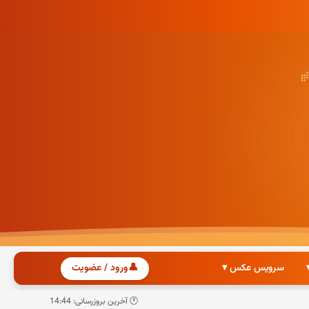
سرویس عکس ▾
👤
ورود / عضویت
🕐 آخرین بروزرسانی: 14:44