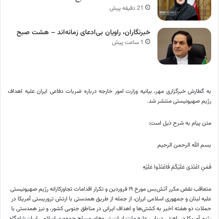
21 دقیقه پیش
خبرنگاران، راویان بی‌ادعای زمانه‌اند – هشت صبح
1 ساعت پیش
به گطارش خبرگزاری مهر، بیانیه وزارت امور خارجه درباره ضربات دفاعی ایران علیه اهداف
رژیم صهیونیستی منتشر شد.
متن پیام به شرح ذیل است:
بسم الله الرحمن الرحیم
فَمَنِ اعْتَدَیٰ عَلَیْکُمْ فَاعْتَدُوا عَلَیْهِ
متعاقب نقض‌ مکرر آتش‌بس مورخ ۱۹ فروردین و تکرار اقدامات تجاوزکارانه رژیم صهیونیستی
علیه لبنان و جمهوری اسلامی ایران، از جمله از طریق همدستی با ارتش تروریستی آمریکا در
حملات دو هفته اخیر به کشتی‌ها و اهداف ایرانی در مناطق جنوبی کشور، و نیز همدستی با
رژیم آمریکا در راهزنی دریایی علیه ملت ایران، نیروهای مسلح جمهوری اسلامی ایران شامگاه